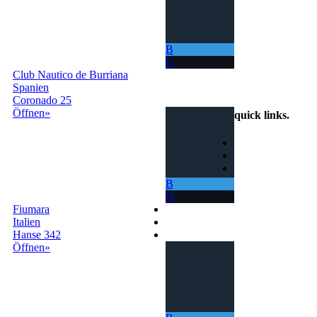
B
U
Club Nautico de Burriana
info@bootstausch.online
Spanien
+39 3319501552
Coronado 25
Öffnen»
quick links
.
Home
So funktioniert's
Suche
B
U
Fiumara
Geschäftsbedindungen
Italien
Kontakte
Hanse 342
Anmelden
Öffnen»