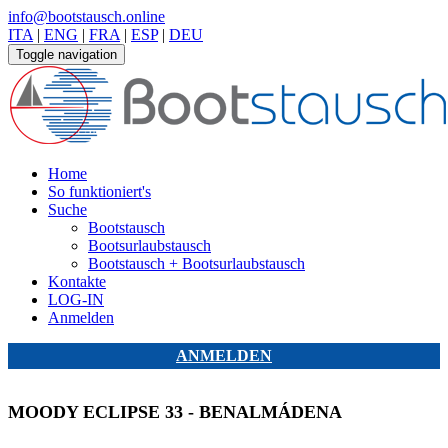
info@bootstausch.online
ITA
|
ENG
|
FRA
|
ESP
|
DEU
Toggle navigation
Home
So funktioniert's
Suche
Bootstausch
Bootsurlaubstausch
Bootstausch + Bootsurlaubstausch
Kontakte
LOG-IN
Anmelden
ANMELDEN
MOODY ECLIPSE 33 - BENALMÁDENA