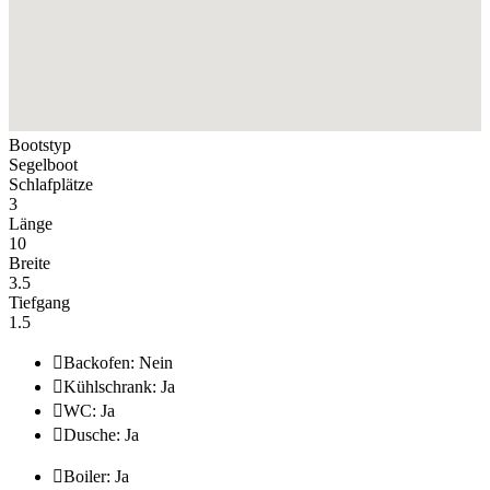
Bootstyp
Segelboot
Schlafplätze
3
Länge
10
Breite
3.5
Tiefgang
1.5

Backofen: Nein

Kühlschrank: Ja

WC: Ja

Dusche: Ja

Boiler: Ja