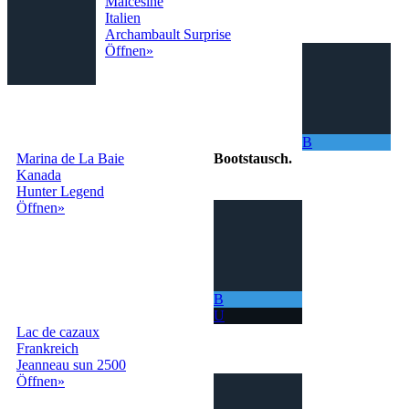
Malcesine
Italien
Archambault Surprise
Öffnen»
B
Marina de La Baie
Bootstausch
.
Kanada
Hunter Legend
Das Netzwerk
Öffnen»
mit dem Sie
kostenlos Ihr
Boot in der
ganzen Welt
tauschen
können!
B
Jetzt können Sie
U
mit Ihrem Boot
Lac de cazaux
immer neue Meere erkunden.
Frankreich
Jeanneau sun 2500
Öffnen»