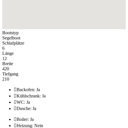
Bootstyp
Segelboot
Schlafplätze
6
Länge
12
Breite
420
Tiefgang
210

Backofen: Ja

Kühlschrank: Ja

WC: Ja

Dusche: Ja

Boiler: Ja

Heizung: Nein