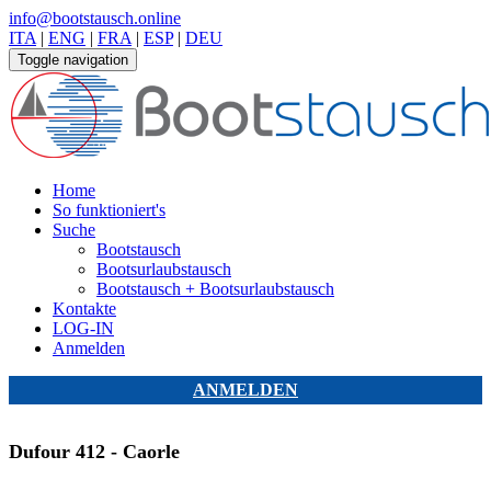
info@bootstausch.online
ITA
|
ENG
|
FRA
|
ESP
|
DEU
Toggle navigation
Home
So funktioniert's
Suche
Bootstausch
Bootsurlaubstausch
Bootstausch + Bootsurlaubstausch
Kontakte
LOG-IN
Anmelden
ANMELDEN
Dufour 412 - Caorle