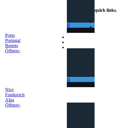
quick links
.
Home
B
So funktioniert's
U
Suche
Porto
Geschäftsbedindungen
Portugal
Kontakte
Beneto
Anmelden
Öffnen»
B
U
Nice
Frankreich
Alpa
Öffnen»