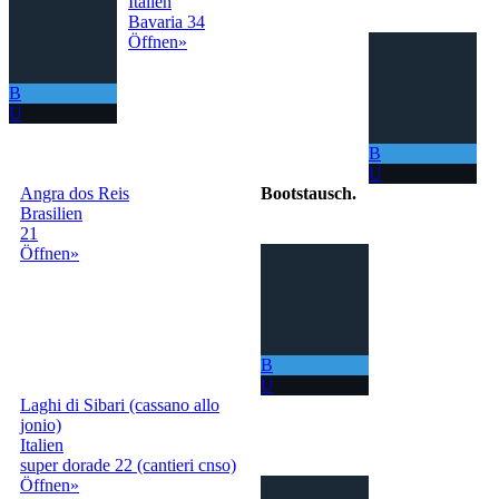
Italien
Bavaria 34
Öffnen»
B
U
B
U
Angra dos Reis
Bootstausch
.
Brasilien
21
Das Netzwerk
Öffnen»
mit dem Sie
kostenlos Ihr
Boot in der
ganzen Welt
tauschen
können!
B
Jetzt können Sie
U
mit Ihrem Boot
Laghi di Sibari (cassano allo
immer neue Meere erkunden.
jonio)
Italien
info@bootstausch.online
super dorade 22 (cantieri cnso)
+39
Öffnen»
3319501552